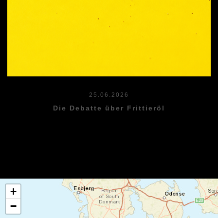
25.06.2026
Die Debatte über Frittieröl
+
−