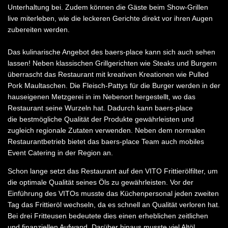
Unterhaltung bei. Zudem können die Gäste beim Show-Grillen
live miterleben, wie die leckeren Gerichte direkt vor ihren Augen
zubereiten werden.
Das kulinarische Angebot des baers-place kann sich auch sehen
lassen! Neben klassischen Grillgerichten wie Steaks und Burgern
überrascht das Restaurant mit kreativen Kreationen wie Pulled
Pork Maultaschen. Die Fleisch-Pattys für die Burger werden in der
hauseigenen Metzgerei in im Nebenort hergestellt, wo das
Restaurant seine Wurzeln hat. Dadurch kann baers-place
die bestmögliche Qualität der Produkte gewährleisten und
zugleich regionale Zutaten verwenden. Neben dem normalen
Restaurantbetrieb bietet das baers-place Team auch mobiles
Event Catering in der Region an.
Schon lange setzt das Restaurant auf den VITO Frittierölfilter, um
die optimale Qualität seines Öls zu gewährleisten. Vor der
Einführung des VITOs musste das Küchenpersonal jeden zweiten
Tag das Frittieröl wechseln, da es schnell an Qualität verloren hat.
Bei drei Fritteusen bedeutete dies einen erheblichen zeitlichen
und finanziellen Aufwand. Darüber hinaus musste viel Altöl