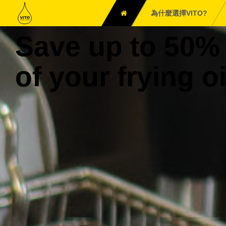
為什麼選擇VITO?
Save up to 50%
of your frying oi