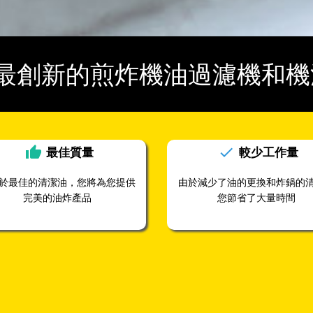
上最創新的煎炸機油過濾機和
thumb_up
check
最佳
質量
較少
工作量
於最佳的清潔油，您將為您提供
由於減少了油的更換和炸鍋的
完美的油炸產品
您節省了大量時間