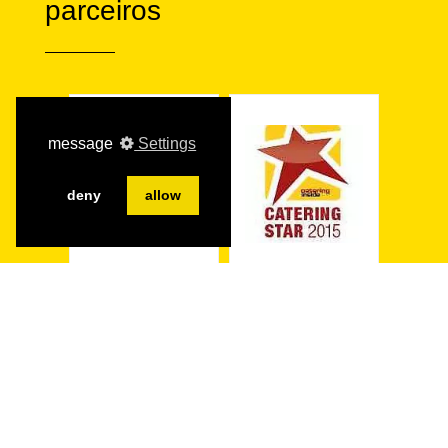
parceiros
message
Settings
deny
allow