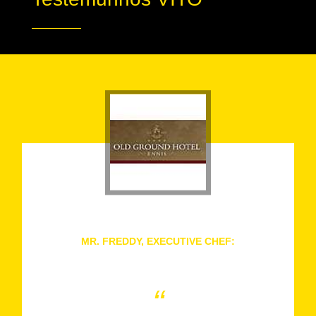
MR. FREDDY, EXECUTIVE CHEF:
Old Ground Hotel, Ireland
“