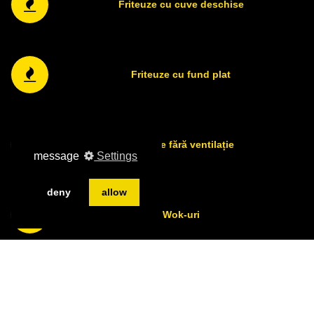
Friteuze cu cuve deschise
Friteuze cu fund plat
Friteuze fără ventilație
message
Settings
deny
allow
Wok-uri
Vedeți toate testimonialele