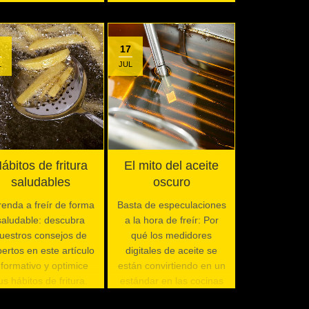
17
L
JUL
ábitos de fritura
El mito del aceite
saludables
oscuro
enda a freír de forma
Basta de especulaciones
saludable: descubra
a la hora de freír: Por
uestros consejos de
qué los medidores
ertos en este artículo
digitales de aceite se
nformativo y optimice
están convirtiendo en un
us hábitos de fritura.
estándar en las cocinas
profesionales y cómo