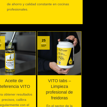
de ahorro y calidad constante en cocinas
profesionales.
Leer más
3
25
T
SEP
Aceite de
VITO tabs –
Referencia VITO
Limpieza
profesional de
ra obtener resultados
freidoras
precisos, calibra
regularmente con el
En el sector de la