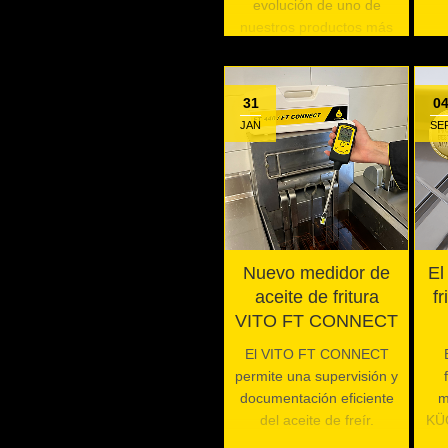
evolución de uno de
nuestros productos más
exitosos
31
0
JAN
SE
Nuevo medidor de
El
aceite de fritura
f
VITO FT CONNECT
El VITO FT CONNECT
permite una supervisión y
documentación eficiente
m
del aceite de freír.
KÜ