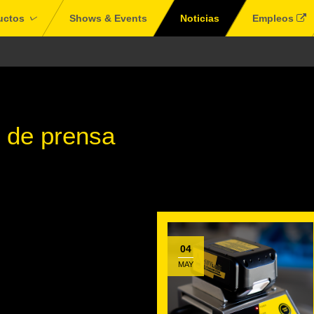
uctos
Shows & Events
Noticias
Empleos
 de prensa
04
MAY