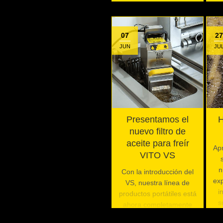
07
27
JUN
JU
Presentamos el
H
nuevo filtro de
aceite para freír
Apr
VITO VS
n
Con la introducción del
exp
VS, nuestra línea de
i
productos portátiles está
s
ahora completamente
actualizada.