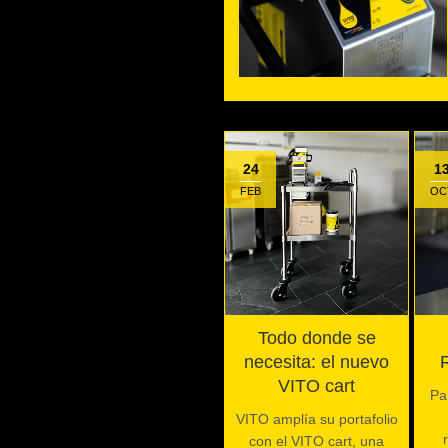
24
1
FEB
OC
Todo donde se
necesita: el nuevo
VITO cart
Pa
VITO amplía su portafolio
con el VITO cart, una