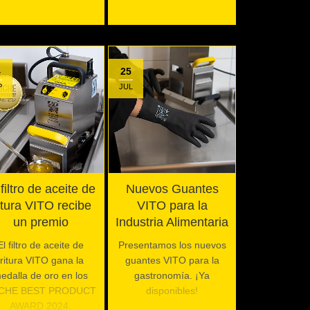
4
25
P
JUL
 filtro de aceite de
Nuevos Guantes
ritura VITO recibe
VITO para la
un premio
Industria Alimentaria
El filtro de aceite de
Presentamos los nuevos
fritura VITO gana la
guantes VITO para la
edalla de oro en los
gastronomía. ¡Ya
CHE BEST PRODUCT
disponibles!
AWARD 2024.