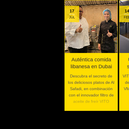
17
1
JUL
FE
Auténtica comida
libanesa en Dubai
Descubra el secreto de
VIT
los deliciosos platos de Al
de
Safadi, en combinación
VM
con el innovador filtro de
aceite de freír VITO