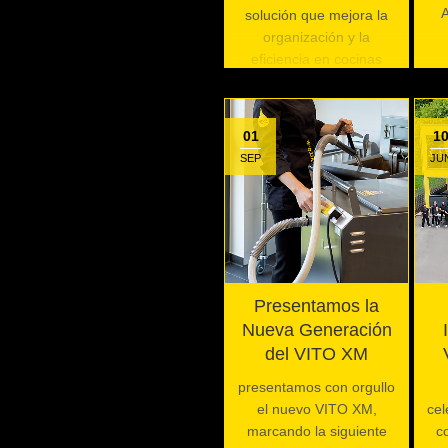
A
solución que mejora la
organización y la
eficiencia en cocinas
profesionales
01
1
SEP
JU
Presentamos la
Nueva Generación
del VITO XM
presentamos con orgullo
el nuevo VITO XM,
cel
marcando la siguiente
c