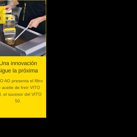
garantizan la calidad de
los alimentos fritos.
4
B
Una innovación
sigue la próxima
O AG presenta el filtro
 aceite de freír VITO
, el sucesor del VITO
50.