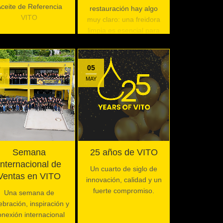
ceite de Referencia
restauración hay algo
VITO
muy claro: una freidora
limpia es esencial para
garantizar la calidad, el
sabor y la higiene de los
alimentos fritos
0
05
N
MAY
Semana
25 años de VITO
Internacional de
Un cuarto de siglo de
Ventas en VITO
innovación, calidad y un
fuerte compromiso.
Una semana de
ebración, inspiración y
onexión internacional