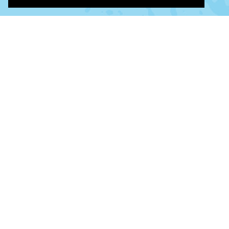
©
©
Leaflet
|
Tiles © Esri