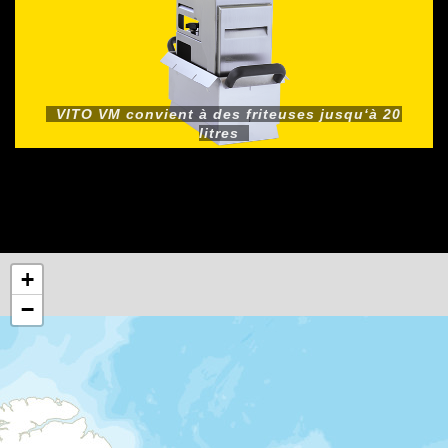
VITO VM convient à des friteuses jusqu‘à 20
litres
+
−