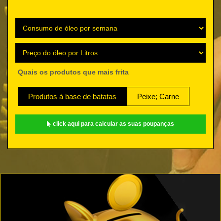
Quais os produtos que mais frita
Produtos á base de batatas
Peixe; Carne
click aqui para calcular as suas poupanças