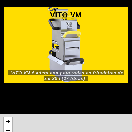
VITO VM
VITO VM é adequado para todas as fritadeiras de
até 20 l (37 libras)
+
−