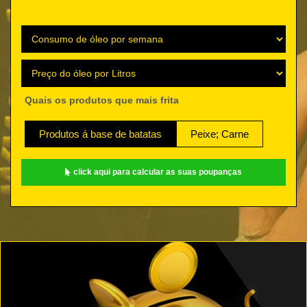
Quais os produtos que mais frita
Produtos á base de batatas
Peixe; Carne
click aqui para calcular as suas poupanças