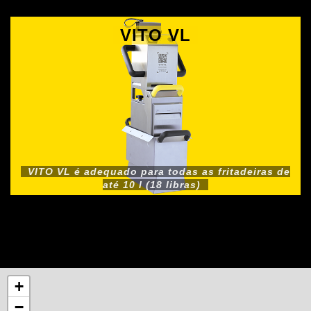
VITO VL
VITO VL é adequado para todas as fritadeiras de
até 10 l (18 libras)
+
−