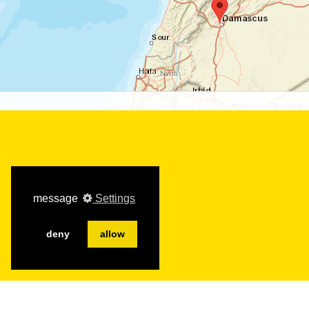
©
©
Leaflet
|
Tiles © Esri
message
Settings
deny
allow