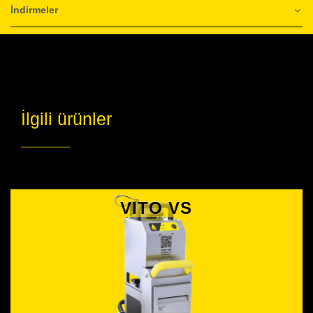
İndirmeler
İlgili ürünler
VITO VS