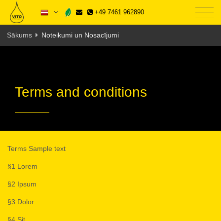
+49 7461 962890
Sākums
Noteikumi un Nosacījumi
Terms and conditions
Terms Sample text
§1 Lorem
§2 Ipsum
§3 Dolor
§4 Sit