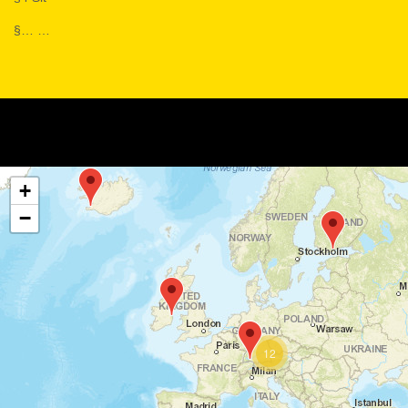
§… …
+
−
12