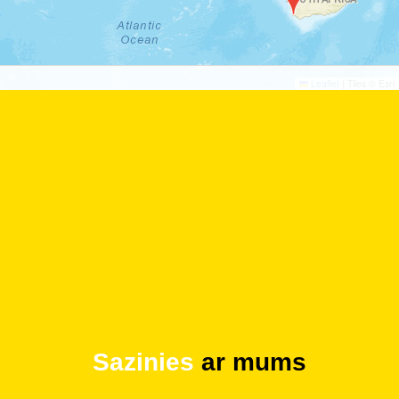
©
©
Leaflet
|
Tiles © Esri
Sazinies
ar mums