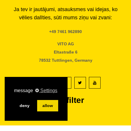
Ja tev ir jautājumi, atsauksmes vai idejas, ko
vēlies dalīties, sūti mums ziņu vai zvani:
+49 7461 962890
VITO AG
Eltastraße 6
78532 Tuttlingen, Germany
message
Settings
#vitofilter
deny
allow