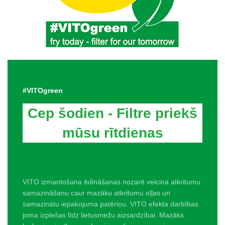
#VITOgreen
Cep šodien - Filtre priekš
mūsu rītdienas
VITO izmantošana ēdināšanas nozarē veicina atkritumu
samazināšanu caur mazāku atkritumu eļļas un
samazinātu iepakojuma patēriņu. VITO efekta darbības
joma izplešas līdz lietusmežu aizsardzībai. Mazāks