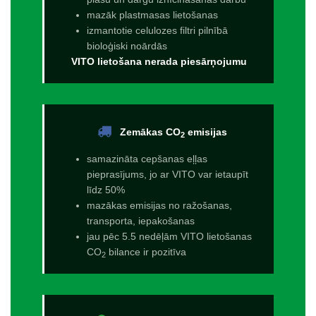
mazāk plastmasas lietošanas
izmantotie celulozes filtri pilnībā
bioloģiski noārdās
VITO lietošana nerada piesārņojumu
Zemākas CO
emisijas
2
samazināta cepšanas eļļas
pieprasījums, jo ar VITO var ietaupīt
līdz 50%
mazākas emisijas no ražošanas,
transporta, iepakošanas
jau pēc 5.5 nedēļām VITO lietošanas
CO
bilance ir pozitīva
2