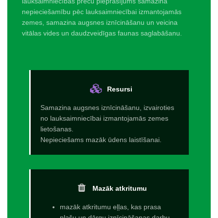
lauksaimniecības preču pieprasījums samazina
nepieciešamību pēc lauksaimniecībai izmantojamās
zemes, samazina augsnes iznīcināšanu un veicina
vitālas vides un daudzveidīgas faunas saglabāšanu.
Resursi
Samazina augsnes iznīcināšanu, izvairoties
no lauksaimniecībai izmantojamās zemes
lietošanas.
Nepieciešams mazāk ūdens laistīšanai.
Mazāk atkritumu
mazāk atkritumu eļļas, kas prasa
plašu un dārgu iznīcināšanas darbu