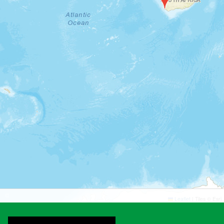
©
©
Leaflet
|
Tiles © Esri