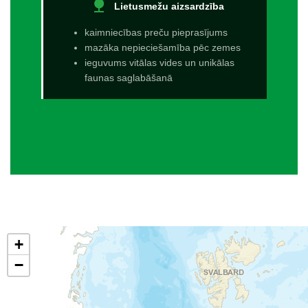
nature
Lietusmežu aizsardzība
kaimniecības preču pieprasījums
mazāka nepieciešamība pēc zemes
ieguvums vitālas vides un unikālas
faunas saglabāšanā
+
−