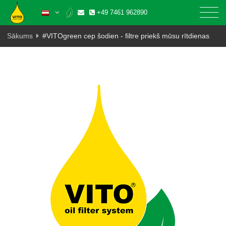
+49 7461 962890
Sākums
#VITOgreen cep šodien - filtre priekš mūsu rītdienas