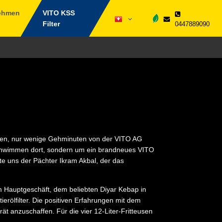
ehmen
VITO KSS
Filter
0447889090
ngen, nur wenige Gehminuten von der VITO AG
Schwimmen dort, sondern um ein brandneues VITO
te uns der Pächter Ikram Akbal, der das
m Hauptgeschäft, dem beliebten Diyar Kebap in
tierölfilter. Die positiven Erfahrungen mit dem
ät anzuschaffen. Für die vier 12-Liter-Fritteusen