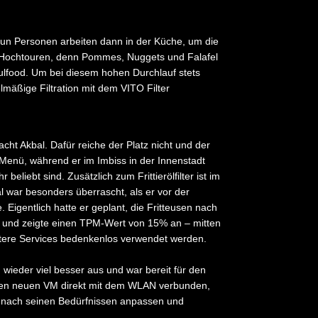
un Personen arbeiten dann in der Küche, um die
f Hochtouren, denn Pommes, Nuggets und Falafel
ulfood. Um bei diesem hohen Durchlauf stets
elmäßige Filtration mit dem VITO Filter
cht Akbal. Dafür reiche der Platz nicht und der
 Menü, während er im Imbiss in der Innenstadt
 beliebt sind. Zusätzlich zum Frittierölfilter ist im
l war besonders überrascht, als er vor der
. Eigentlich hatte er geplant, die Fritteusen nach
n und zeigte einen TPM-Wert von 15% an – mitten
itere Services bedenkenlos verwendet werden.
 wieder viel besser aus und war bereit für den
seinen neuen VM direkt mit dem WLAN verbunden,
t nach seinen Bedürfnissen anpassen und