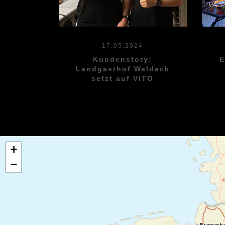
17.05.2024
E
Kundenstory:
Landgasthof Waldeck
setzt auf VITO
+
−