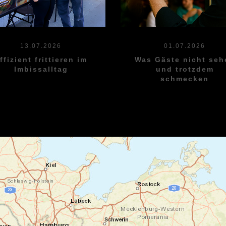
13.07.2026
01.07.2026
ffizient frittieren im
Was Gäste nicht seh
Imbissalltag
und trotzdem
schmecken