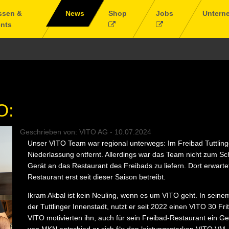
ssen &
News
Shop
Jobs
Untern
nts
O:
Geschrieben von:
VITO AG
-
10.07.2024
Unser VITO Team war regional unterwegs: Im Freibad Tuttli
Niederlassung entfernt. Allerdings war das Team nicht zum 
Gerät an das Restaurant des Freibads zu liefern. Dort erwarte
Restaurant erst seit dieser Saison betreibt.
Ikram Akbal ist kein Neuling, wenn es um VITO geht. In seine
der Tuttlinger Innenstadt, nutzt er seit 2022 einen VITO 30 Frit
VITO motivierten ihn, auch für sein Freibad-Restaurant ein Ger