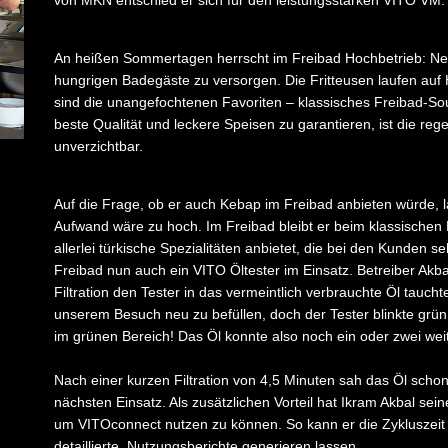
von MKN entschied er sich für den leistungsstarken VITO VM.
An heißen Sommertagen herrscht im Freibad Hochbetrieb: Ne
hungrigen Badegäste zu versorgen. Die Fritteusen laufen au
sind die unangefochtenen Favoriten – klassisches Freibad-So
beste Qualität und leckere Speisen zu garantieren, ist die reg
unverzichtbar.
Auf die Frage, ob er auch Kebap im Freibad anbieten würde, la
Aufwand wäre zu hoch. Im Freibad bleibt er beim klassischen
allerlei türkische Spezialitäten anbietet, die bei den Kunden sehr
Freibad nun auch ein VITO Öltester im Einsatz. Betreiber Akba
Filtration den Tester in das vermeintlich verbrauchte Öl tauchte
unserem Besuch neu zu befüllen, doch der Tester blinkte grü
im grünen Bereich! Das Öl konnte also noch ein oder zwei we
Nach einer kurzen Filtration von 4,5 Minuten sah das Öl schon
nächsten Einsatz. Als zusätzlichen Vorteil hat Ikram Akbal 
um VITOconnect nutzen zu können. So kann er die Zykluszei
detaillierte Nutzungsberichte generieren lassen.