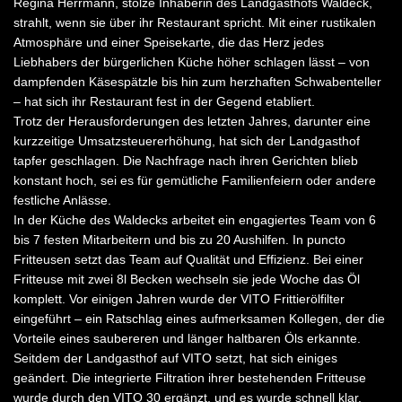
Regina Herrmann, stolze Inhaberin des Landgasthofs Waldeck,
strahlt, wenn sie über ihr Restaurant spricht. Mit einer rustikalen
Atmosphäre und einer Speisekarte, die das Herz jedes
Liebhabers der bürgerlichen Küche höher schlagen lässt – von
dampfenden Käsespätzle bis hin zum herzhaften Schwabenteller
– hat sich ihr Restaurant fest in der Gegend etabliert.
Trotz der Herausforderungen des letzten Jahres, darunter eine
kurzzeitige Umsatzsteuererhöhung, hat sich der Landgasthof
tapfer geschlagen. Die Nachfrage nach ihren Gerichten blieb
konstant hoch, sei es für gemütliche Familienfeiern oder andere
festliche Anlässe.
In der Küche des Waldecks arbeitet ein engagiertes Team von 6
bis 7 festen Mitarbeitern und bis zu 20 Aushilfen. In puncto
Fritteusen setzt das Team auf Qualität und Effizienz. Bei einer
Fritteuse mit zwei 8l Becken wechseln sie jede Woche das Öl
komplett. Vor einigen Jahren wurde der VITO Frittierölfilter
eingeführt – ein Ratschlag eines aufmerksamen Kollegen, der die
Vorteile eines saubereren und länger haltbaren Öls erkannte.
Seitdem der Landgasthof auf VITO setzt, hat sich einiges
geändert. Die integrierte Filtration ihrer bestehenden Fritteuse
wurde durch den VITO 30 ergänzt, und es wurde schnell klar,