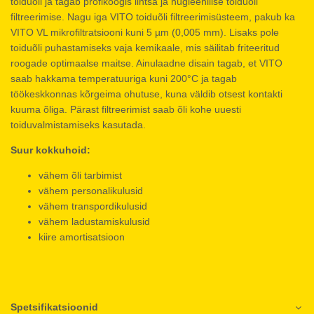
toiduõli ja tagab profiköögis lihtsa ja hügieenilise toiduõli
filtreerimise. Nagu iga VITO toiduõli filtreerimisüsteem, pakub ka
VITO VL mikrofiltratsiooni kuni 5 µm (0,005 mm). Lisaks pole
toiduõli puhastamiseks vaja kemikaale, mis säilitab friteeritud
roogade optimaalse maitse. Ainulaadne disain tagab, et VITO
saab hakkama temperatuuriga kuni 200°C ja tagab
töökeskkonnas kõrgeima ohutuse, kuna väldib otsest kontakti
kuuma õliga. Pärast filtreerimist saab õli kohe uuesti
toiduvalmistamiseks kasutada.
Suur kokkuhoid:
vähem õli tarbimist
vähem personalikulusid
vähem transpordikulusid
vähem ladustamiskulusid
kiire amortisatsioon
Spetsifikatsioonid