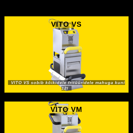
VITO VS
VITO VS sobib kõikidele fritüüridele mahuga kuni
12l
VITO VM