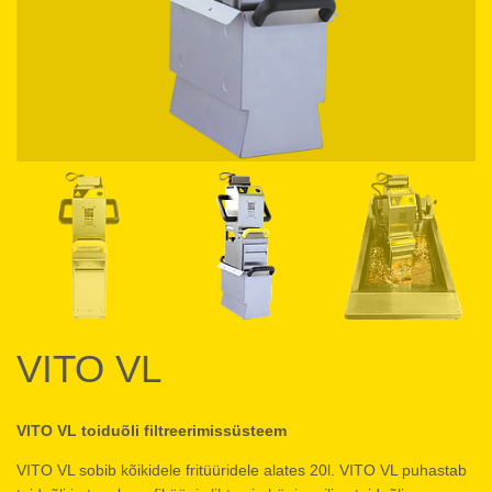
VITO VL
VITO VL toiduõli filtreerimissüsteem
VITO VL sobib kõikidele fritüüridele alates 20l. VITO VL puhastab