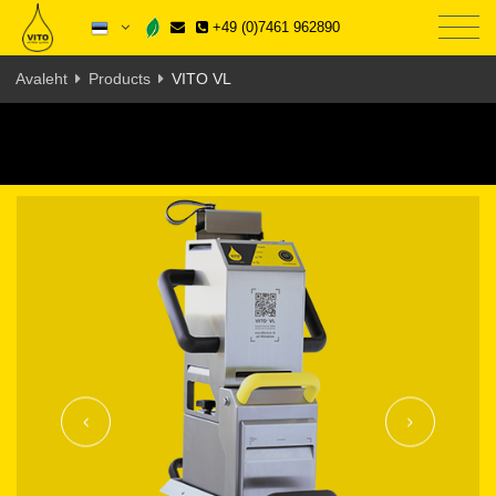
+49 (0)7461 962890
Avaleht
Products
VITO VL