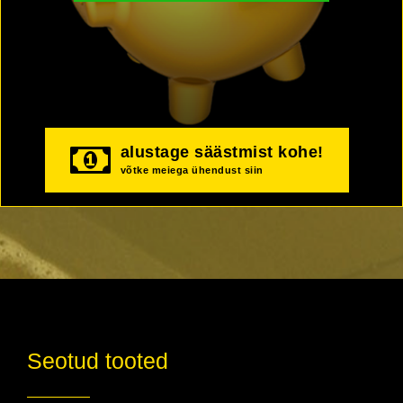
alustage säästmist kohe!
võtke meiega ühendust siin
Seotud tooted