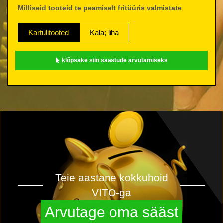
Milliseid tooteid te peamiselt fritüüris valmistate
Kartulitooted
Kala; liha
klõpsake siin säästude arvutamiseks
Teie aastane kokkuhoid
VITO-ga
Arvutage oma sääst