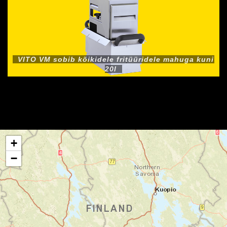
VITO VM sobib kõikidele fritüüridele mahuga kuni
20l
+
−