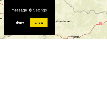
message
Settings
deny
allow
©
©
Leaflet
|
Tiles © Esri