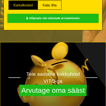
Kartulitooted
Kala; liha
klõpsake siin säästude arvutamiseks
Teie aastane kokkuhoid
VITO-ga
Arvutage oma sääst