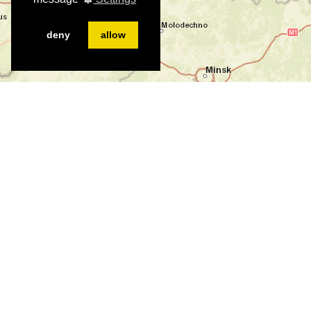
deny
allow
©
©
Leaflet
|
Tiles © Esri