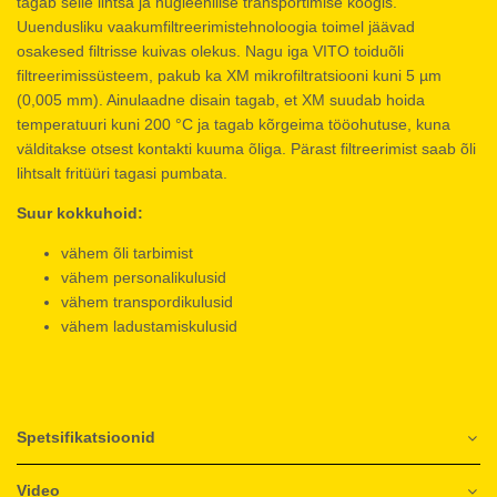
tagab selle lihtsa ja hügieenilise transportimise köögis.
Uuendusliku vaakumfiltreerimistehnoloogia toimel jäävad
osakesed filtrisse kuivas olekus. Nagu iga VITO toiduõli
filtreerimissüsteem, pakub ka XM mikrofiltratsiooni kuni 5 µm
(0,005 mm). Ainulaadne disain tagab, et XM suudab hoida
temperatuuri kuni 200 °C ja tagab kõrgeima tööohutuse, kuna
välditakse otsest kontakti kuuma õliga. Pärast filtreerimist saab õli
lihtsalt fritüüri tagasi pumbata.
Suur kokkuhoid:
vähem õli tarbimist
vähem personalikulusid
vähem transpordikulusid
vähem ladustamiskulusid
Spetsifikatsioonid
Video