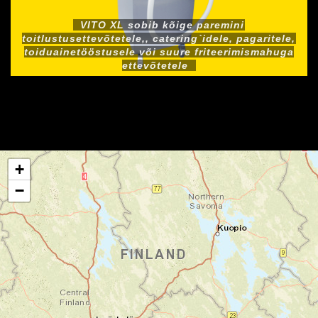
VITO XL sobib kõige paremini
toitlustusettevõtetele,, catering`idele, pagaritele,
toiduainetööstusele või suure friteerimismahuga
ettevõtetele
+
−