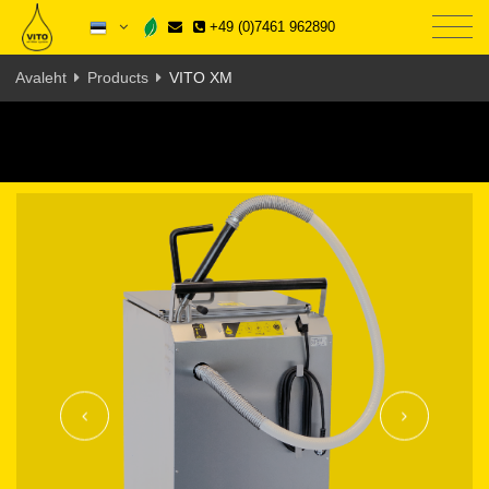
+49 (0)7461 962890
Avaleht
Products
VITO XM