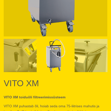
VITO XM
VITO XM toiduõli filtreerimissüsteem
VITO XM puhastab õli, hoiab seda oma 75-liitrises mahutis ja