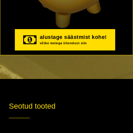
alustage säästmist kohe!
võtke meiega ühendust siin
Seotud tooted