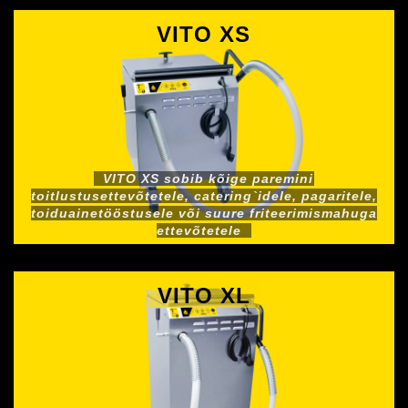
VITO XS
VITO XS sobib kõige paremini
toitlustusettevõtetele, catering`idele, pagaritele,
toiduainetööstusele või suure friteerimismahuga
ettevõtetele
VITO XL